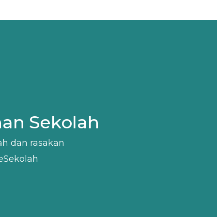
han Sekolah
lah dan rasakan
eSekolah