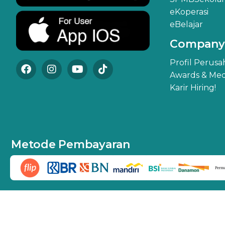
eKoperasi
eBelajar
Company
Profil Perus
Awards & Med
Karir Hiring!
Metode Pembayaran