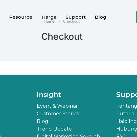
Resource
Harga
Support
Blog
Home
Checkout
Checkout
Insight
Supp
Event & Webinar
Tentang
Customer Stories
Tutorial
Blog
Halo In
Trend Update
Hubungi
h
Digital Marketing Sekolah
FAQ