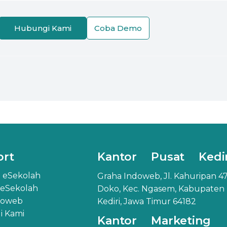
Hubungi Kami
Coba Demo
ort
Kantor Pusat Kedir
 eSekolah
Graha Indoweb, Jl. Kahuripan 47
 eSekolah
Doko, Kec. Ngasem, Kabupaten
doweb
Kediri, Jawa Timur 64182
 Kami
Kantor Marketing