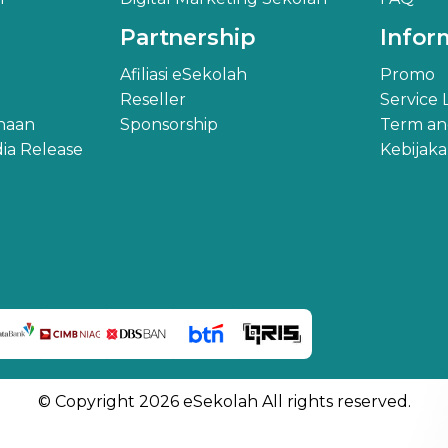
Partnership
Infor
Afiliasi eSekolah
Promo
Reseller
Service
ahaan
Sponsorship
Term an
ia Release
Kebijak
© Copyright 2026 eSekolah All rights reserved.