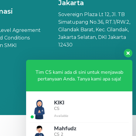
Jakarta
masi
Sovereign Plaza Lt 12, Jl. TB
Simatupang No.36, RT.1/RW.2,
Cilandak Barat, Kec. Cilandak,
 Level Agreement
Jakarta Selatan, DKI Jakarta
d Conditions
12430
an SMKI
Tim CS kami ada di sini untuk menjawab
pertanyaan Anda. Tanya kami apa saja!
KIKI
CS
Available
Mahfudz
CS 2