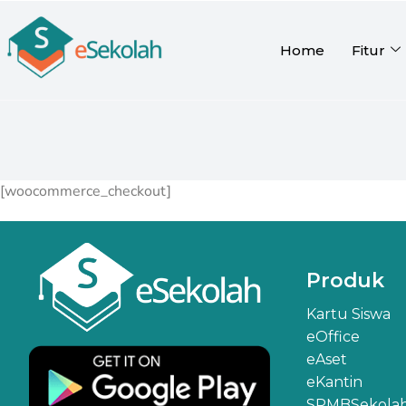
Home
Fitur
You are here:
[woocommerce_checkout]
Produk
Kartu Siswa
eOffice
eAset
eKantin
SPMBSekola