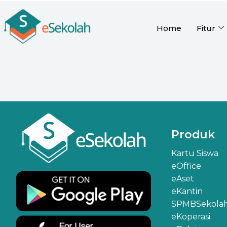
Home
Fitur
You are here:
Produk
Kartu Siswa
eOffice
eAset
eKantin
SPMBSekola
eKoperasi