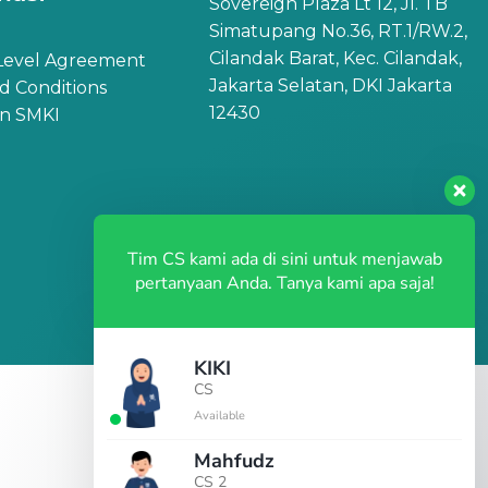
Sovereign Plaza Lt 12, Jl. TB
Simatupang No.36, RT.1/RW.2,
Cilandak Barat, Kec. Cilandak,
 Level Agreement
Jakarta Selatan, DKI Jakarta
d Conditions
12430
an SMKI
Tim CS kami ada di sini untuk menjawab
pertanyaan Anda. Tanya kami apa saja!
KIKI
CS
Available
Mahfudz
CS 2