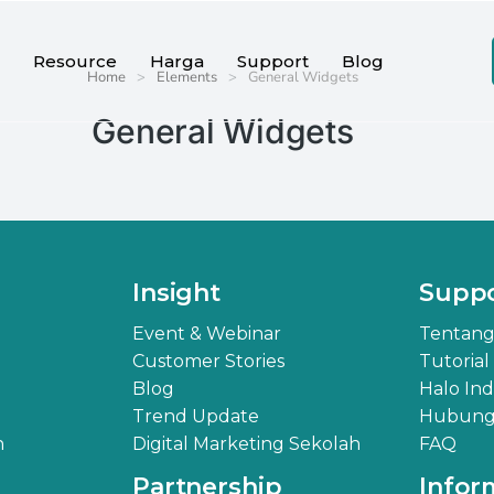
Resource
Harga
Support
Blog
Home
Elements
General Widgets
General Widgets
Insight
Supp
Event & Webinar
Tentang
Customer Stories
Tutorial
Blog
Halo In
Trend Update
Hubungi
h
Digital Marketing Sekolah
FAQ
Partnership
Infor