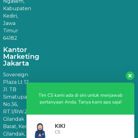
Ngasem,
Kabupaten
Kediri,
Jawa
Timur
64182
Kantor
Marketing
Jakarta
Sovereign
Plaza Lt 12,
Jl. TB
Tim CS kami ada di sini untuk menjawab
Simatupang
pertanyaan Anda. Tanya kami apa saja!
No.36,
RT.1/RW.2,
Cilandak
KIKI
Barat, Kec.
CS
Cilandak,