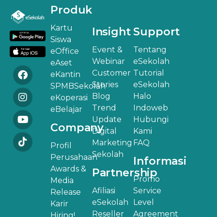
Produk
Kartu
Insight
Support
Siswa
Event &
Tentang
eOffice
Webinar
eSekolah
eAset
Customer
Tutorial
eKantin
Stories
eSekolah
SPMBSekolah
Blog
Halo
eKoperasi
Trend
Indoweb
eBelajar
Update
Hubungi
Company
Digital
Kami
Marketing
FAQ
Profil
Sekolah
Perusahaan
Informasi
Awards &
Partnership
Promo
Media
Afiliasi
Service
Release
eSekolah
Level
Karir
Reseller
Agreement
Hiring!