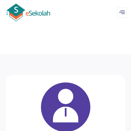
Coba Demo
konseling, izin keluar dan izin pulang
Kelas, Siswa, Tahfiz, kirim pengumuman,