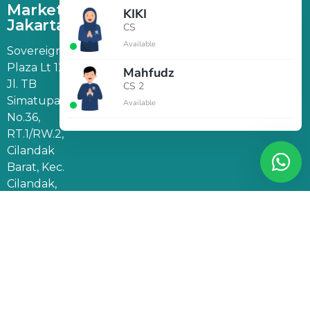
Marketing
KIKI
Jakarta
CS
Available
Sovereign
Plaza Lt 12,
Mahfudz
Jl. TB
CS 2
Simatupang
Available
No.36,
RT.1/RW.2,
Cilandak
Barat, Kec.
Cilandak,
Jakarta
Selatan,
DKI
Jakarta
12430