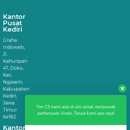
Kantor
Pusat
Kediri
Graha
Indoweb,
Jl.
Kahuripan
47, Doko,
Kec.
Ngasem,
Kabupaten
Kediri,
Jawa
Tim CS kami ada di sini untuk menjawab
Timur
pertanyaan Anda. Tanya kami apa saja!
64182
Kantor