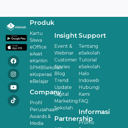
Produk
Kartu
Insight
Support
Siswa
Event &
Tentang
eOffice
Webinar
eSekolah
eAset
Customer
Tutorial
eKantin
Stories
eSekolah
SPMBSekolah
Blog
Halo
eKoperasi
Trend
Indoweb
eBelajar
Update
Hubungi
Company
Digital
Kami
Marketing
FAQ
Profil
Sekolah
Perusahaan
Informasi
Awards &
Partnership
Promo
Media