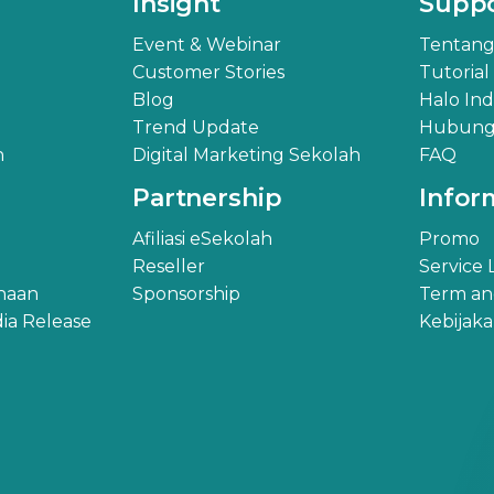
Insight
Supp
Event & Webinar
Tentang
Customer Stories
Tutorial
Blog
Halo In
Trend Update
Hubungi
h
Digital Marketing Sekolah
FAQ
Partnership
Infor
Afiliasi eSekolah
Promo
Reseller
Service
ahaan
Sponsorship
Term an
ia Release
Kebijak