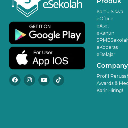
Produk
Kartu Siswa
eOffice
eAset
eKantin
SPMBSekola
eKoperasi
eBelajar
Company
Profil Perus
Awards & Med
Karir Hiring!