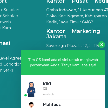
ort
Kantor Pusat Kedir
 eSekolah
Graha Indoweb, Jl. Kahuripan 47
 eSekolah
Doko, Kec. Ngasem, Kabupaten
doweb
Kediri, Jawa Timur 64182
 Kami
Kantor Marketing
Jakarta
masi
Sovereign Plaza Lt 12, Jl. TB
Simatupang No.36, RT.1/RW.2,
Cilandak Barat, Kec. Cilandak,
 Level Agreement
Tim CS kami ada di sini untuk menjawab
Jakarta Selatan, DKI Jakarta
d Conditions
pertanyaan Anda. Tanya kami apa saja!
12430
an SMKI
KIKI
CS
Available
Mahfudz