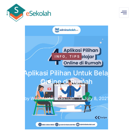
INFO
,
TIPS
4 Aplikasi Pilihan Untuk Belajar
Online di Rumah
by
WebMastereSekolah
July 8, 2021