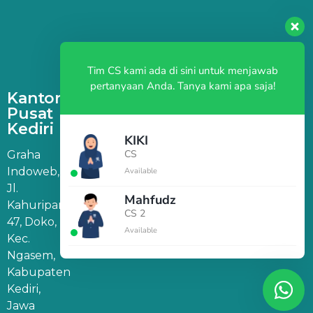
Tim CS kami ada di sini untuk menjawab
pertanyaan Anda. Tanya kami apa saja!
Kantor
Pusat
Kediri
KIKI
CS
Graha
Indoweb,
Available
Jl.
Mahfudz
Kahuripan
CS 2
47, Doko,
Available
Kec.
Ngasem,
Kabupaten
Kediri,
Jawa