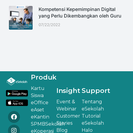
Kompetensi Kepemimpinan Digital
yang Perlu Dikembangkan oleh Guru
07/22/2022
Produk
Kartu
Insight
Support
Siswa
Event &
Tentang
eOffice
Webinar
eSekolah
eAset
Customer
Tutorial
eKantin
Stories
eSekolah
SPMBSekolah
Blog
Halo
eKoperasi