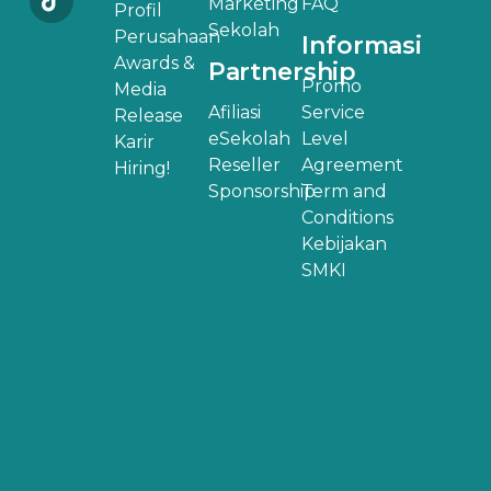
Marketing
FAQ
Profil
Sekolah
Perusahaan
Informasi
Awards &
Partnership
Promo
Media
Afiliasi
Service
Release
eSekolah
Level
Karir
Reseller
Agreement
Hiring!
Sponsorship
Term and
Conditions
Kebijakan
SMKI