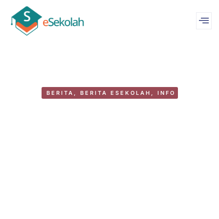
BERITA
,
BERITA ESEKOLAH
,
INFO
Tim eSekolah mengucapkan
Selamat Hari Raya Idul Fitri 1445 H
by
WebMastereSekolah
April 9, 2024