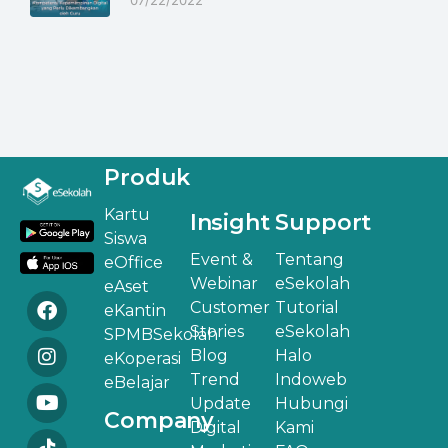
Produk
Kartu
Insight
Support
Siswa
Event &
Tentang
eOffice
Webinar
eSekolah
eAset
Customer
Tutorial
eKantin
Stories
eSekolah
SPMBSekolah
Blog
Halo
eKoperasi
Trend
Indoweb
eBelajar
Update
Hubungi
Company
Digital
Kami