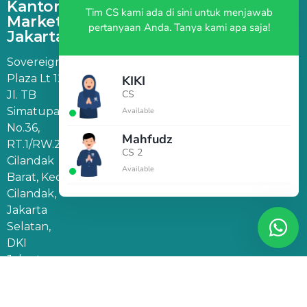
Kantor
Tim CS kami ada di sini untuk menjawab
Marketing
pertanyaan Anda. Tanya kami apa saja!
Jakarta
Sovereign
Plaza Lt 12,
KIKI
CS
Jl. TB
Simatupang
Available
No.36,
Mahfudz
RT.1/RW.2,
CS 2
Cilandak
Available
Barat, Kec.
Cilandak,
Jakarta
Selatan,
DKI
Jakarta
12430