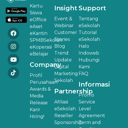
Kartu
Insight
Support
Siswa
Event &
Tentang
eOffice
Webinar
eSekolah
eAset
Customer
Tutorial
eKantin
Stories
eSekolah
SPMBSekolah
Blog
Halo
eKoperasi
Trend
Indoweb
eBelajar
Update
Hubungi
Company
Digital
Kami
Marketing
FAQ
Profil
Sekolah
Perusahaan
Informasi
Awards &
Partnership
Promo
Media
Afiliasi
Service
Release
eSekolah
Level
Karir
Reseller
Agreement
Hiring!
Sponsorship
Term and