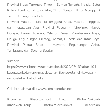
Provinsi Nusa Tenggara Timur – Sumba Tengah, Ngada, Sabu
Raijua, Lembata, Malaka, Alor, Timor Tengah Utara, Manggarai
Timur, Kupang, dan Belu.
Provinsi Maluku – Maluku Tenggara Barat, Maluku Tenggara,
dan Kepulauan Aru. Provinsi Papua – Yahukimo, Mappi,
Dogiyai, Paniai, Tolikara, Yalimo, Deiyai, Mamberamo Raya,
Nduga, Pegunungan Bintang, Asmat, Puncak, dan Intan Jaya.
Provinsi Papua Barat – Maybrat, Pegunungan Arfak,
Tambrauw, dan Sorong Selatan.
sumber:
https://www.tribunnews.com/nasional/2020/07/13/daftar-104-
kabupatenkota-yang-masuk-zona-hijau-sekolah-di-kawasan-
ini-boleh-kembali-dibuka
Cek info lainnya di : www.adminsekolah.net
#zonahijau #backtoschool #kaltim #AdminSekolah
#IndowebGroup #AdminSekolahNet #Esekolah