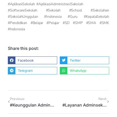
#AplikasiSekolah #AplikasiAdministrasiSekolah
#SoftwareSekolah #Sekolah #School #Sekolahan
#SekolahUnggulan #Indonesia #Guru #KepalaSekolah
#Pendidikan #Belajar #Pelajar #SD #SMP #SMA #SMK
#Indonesia
Share this post:
Facebook
Twitter
Telegram
WhatsApp
Previous:
Next:
#Keunggulan Adminsekolah.net!!! Jurnal Otomatis
#Layanan Adminsekolah.net !!! MODUL KESISWAAN