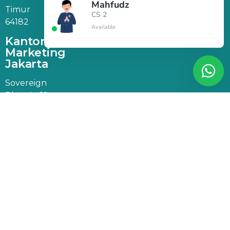
Mahfudz
Timur
CS 2
64182
Available
Kantor
Marketing
Jakarta
Sovereign
Plaza Lt 12,
Jl. TB
Simatupang
No.36,
RT.1/RW.2,
Cilandak
Barat, Kec.
Cilandak,
Jakarta
Selatan,
DKI