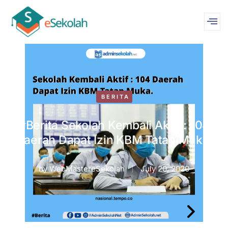
BERITA
#Berita Sekolah Kembali Aktif : 104
Daerah Dapat Izin KBM Tatap Muka.
by
WebMastereSekolah
July 20, 2020