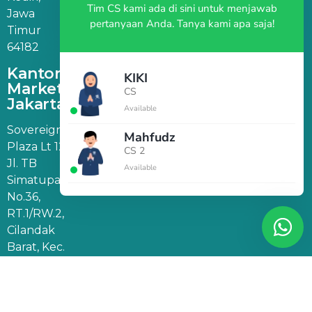
Tim CS kami ada di sini untuk menjawab
Jawa
pertanyaan Anda. Tanya kami apa saja!
Timur
64182
Kantor
KIKI
Marketing
CS
Jakarta
Available
Sovereign
Mahfudz
Plaza Lt 12,
CS 2
Jl. TB
Available
Simatupang
No.36,
RT.1/RW.2,
Cilandak
Barat, Kec.
Cilandak,
Jakarta
Selatan,