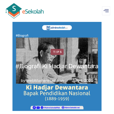
TIPS
#Biografi Ki Hadjar Dewantara
by
WebMastereSekolah
July 1, 2020