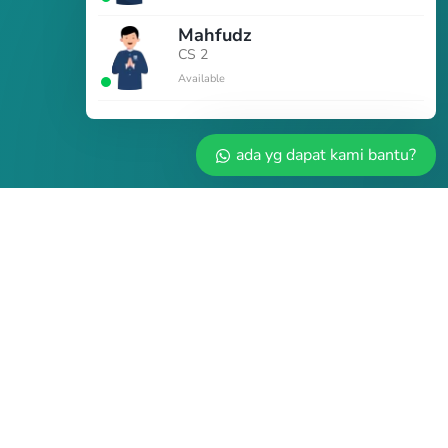
Mahfudz
CS 2
Available
ada yg dapat kami bantu?