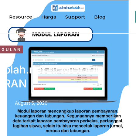
Resource
Harga
Support
Blog
GGULAN
olah.net !!! MODUL
ORAN
ah
August 5, 2020