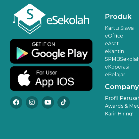
Produk
Kartu Siswa
eOffice
eAset
eKantin
SPMBSekola
eKoperasi
eBelajar
Company
Profil Perus
Awards & Med
Karir Hiring!