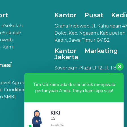
ort
Kantor Pusat Kedir
 eSekolah
Graha Indoweb, Jl. Kahuripan 47
 eSekolah
Doko, Kec. Ngasem, Kabupaten
doweb
Kediri, Jawa Timur 64182
 Kami
Kantor Marketing
Jakarta
masi
Sovereign Plaza Lt 12, Jl. TB
Simatupang No.36, RT.1/RW.2,
Cilandak Barat, Kec. Cilandak,
 Level Agreement
Tim CS kami ada di sini untuk menjawab
Jakarta Selatan, DKI Jakarta
d Conditions
pertanyaan Anda. Tanya kami apa saja!
12430
an SMKI
KIKI
CS
Available