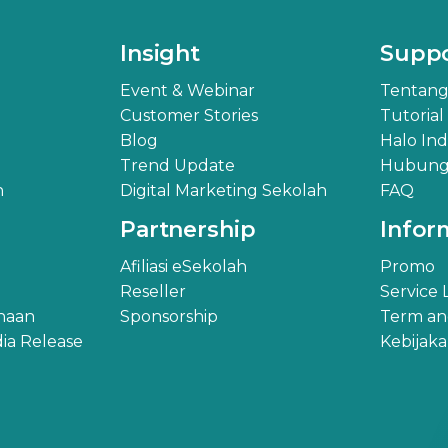
Insight
Supp
Event & Webinar
Tentang
Customer Stories
Tutorial
Blog
Halo In
Trend Update
Hubungi
h
Digital Marketing Sekolah
FAQ
Partnership
Infor
Afiliasi eSekolah
Promo
Reseller
Service
ahaan
Sponsorship
Term an
ia Release
Kebijak