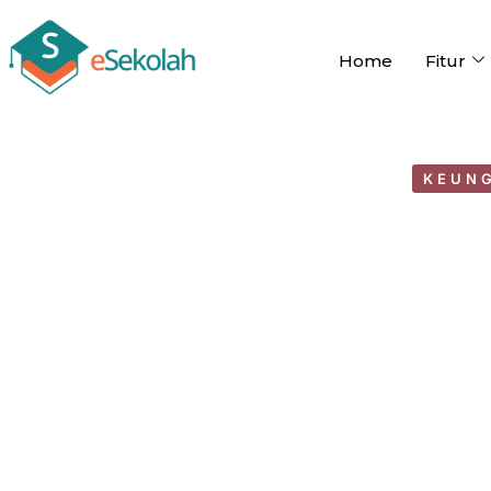
Home
Fitur
KEUN
#Layanan Adminsek
LAP
by
WebMastereSekol