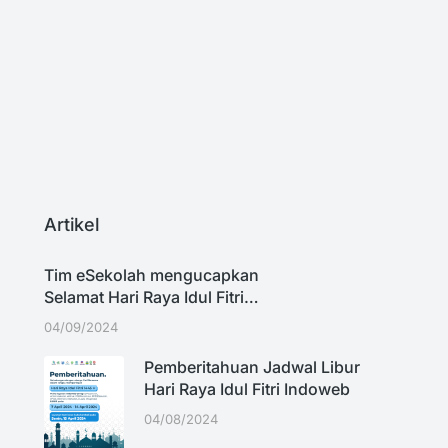
D
P
Ti
Artikel
Tim eSekolah mengucapkan
Selamat Hari Raya Idul Fitri…
04/09/2024
Pemberitahuan Jadwal Libur
Hari Raya Idul Fitri Indoweb
04/08/2024