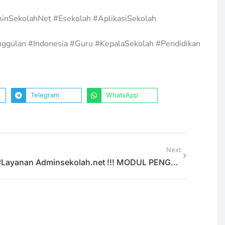
3 Prinsip Media Sosial
inSekolahNet #Esekolah #AplikasiSekolah
Sebagai Alat Pemasaran Bagi
gi
Sekolah
ggulan #Indonesia #Guru #KepalaSekolah #Pendidikan
Berita
,
Keunggulan
,
Tips
11/02/2020
Telegram
WhatsApp
Next:
#Layanan Adminsekolah.net !!! MODUL PENGATURAN