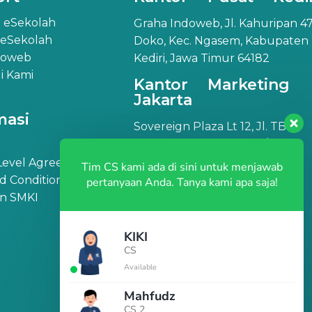
 eSekolah
Graha Indoweb, Jl. Kahuripan 47
 eSekolah
Doko, Kec. Ngasem, Kabupaten
doweb
Kediri, Jawa Timur 64182
 Kami
Kantor Marketing
Jakarta
masi
Sovereign Plaza Lt 12, Jl. TB
Simatupang No.36, RT.1/RW.2,
Cilandak Barat, Kec. Cilandak,
 Level Agreement
Tim CS kami ada di sini untuk menjawab
Jakarta Selatan, DKI Jakarta
d Conditions
pertanyaan Anda. Tanya kami apa saja!
12430
an SMKI
KIKI
CS
Available
Mahfudz
CS 2