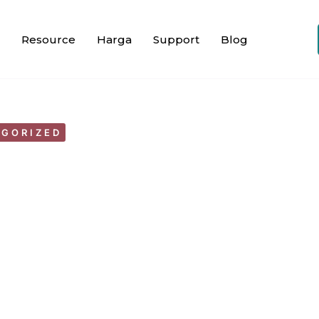
Resource
Harga
Support
Blog
GORIZED
m ipsum dolor glavrida
ah
October 6, 2020