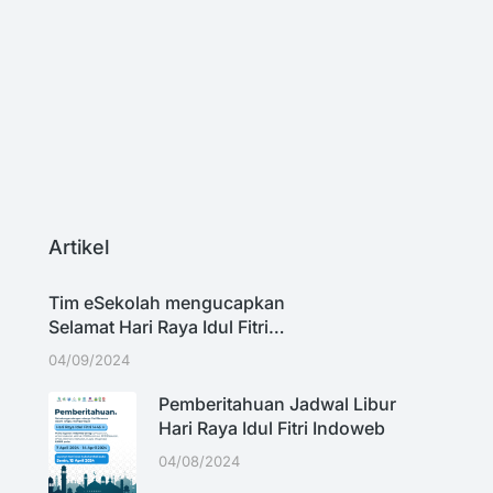
D
P
Ti
Artikel
Tim eSekolah mengucapkan
Selamat Hari Raya Idul Fitri…
04/09/2024
Pemberitahuan Jadwal Libur
Hari Raya Idul Fitri Indoweb
04/08/2024