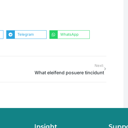
Telegram
WhatsApp
Next:
What eleifend posuere tincidunt
Insight
Supp