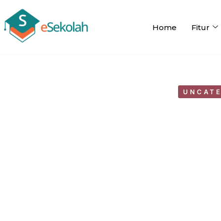
Home
Fitur
UNCATE
10 best ways to lore
by
WebMastereSekol