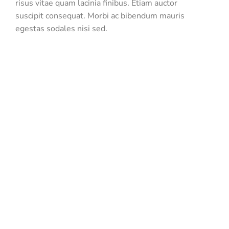
risus vitae quam lacinia finibus. Etiam auctor
suscipit consequat. Morbi ac bibendum mauris
Dampak Begadang Ba
egestas sodales nisi sed.
Produktivitas Pekerja
Tips
11/16/2020