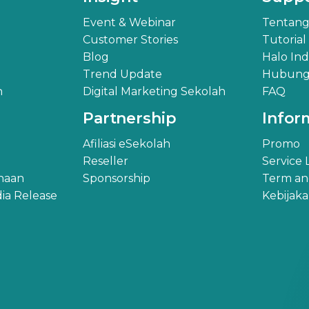
Event & Webinar
Tentang
Customer Stories
Tutorial
Blog
Halo In
Trend Update
Hubungi
h
Digital Marketing Sekolah
FAQ
Partnership
Infor
Afiliasi eSekolah
Promo
Reseller
Service
ahaan
Sponsorship
Term an
ia Release
Kebijak