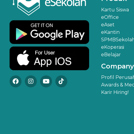
Kartu Siswa
eOffice
eAset
eKantin
SPMBSekola
eKoperasi
eBelajar
Company
Profil Perus
Awards & Med
Karir Hiring!