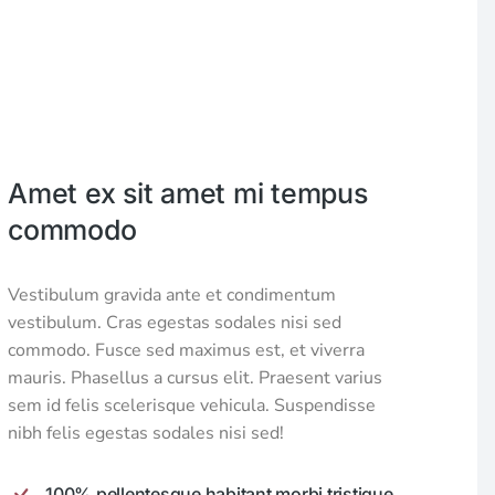
3 Prinsip Media Sosial
Sebagai Alat Pemasaran Bagi
gi
Sekolah
Berita
,
Keunggulan
,
Tips
11/02/2020
Amet ex sit amet mi tempus
commodo
Vestibulum gravida ante et condimentum
vestibulum. Cras egestas sodales nisi sed
commodo. Fusce sed maximus est, et viverra
mauris. Phasellus a cursus elit. Praesent varius
sem id felis scelerisque vehicula. Suspendisse
nibh felis egestas sodales nisi sed!
100% pellentesque habitant morbi tristique