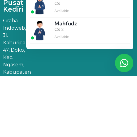
Pusat
CS
Kediri
Available
Graha
Mahfudz
Indoweb,
CS 2
Jl.
Available
Kahuripan
47, Doko,
Kec.
Ngasem,
Kabupaten
Kediri,
Jawa
Timur
64182
Kantor
Marketing
Jakarta