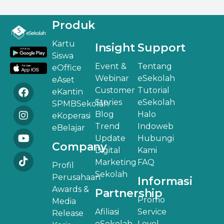
Produk
Kartu
Insight
Support
Siswa
Event &
Tentang
eOffice
Webinar
eSekolah
eAset
Customer
Tutorial
eKantin
Stories
eSekolah
SPMBSekolah
Blog
Halo
eKoperasi
Trend
Indoweb
eBelajar
Update
Hubungi
Company
Digital
Kami
Marketing
FAQ
Profil
Sekolah
Perusahaan
Informasi
Awards &
Partnership
Promo
Media
Afiliasi
Service
Release
eSekolah
Level