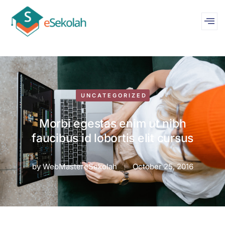
UNCATEGORIZED
Morbi egestas enim ut nibh
faucibus id lobortis elit cursus
by
WebMastereSekolah
October 25, 2016