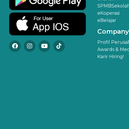
SPMBSekola
eKoperasi
eBelajar
Company
Profil Perus
Awards & Med
Karir Hiring!