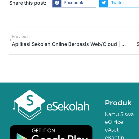
Share this post:
Facebook
Twitter
Previous:
Aplikasi Sekolah Online Berbasis Web/Cloud | WA 0812-3364-0003
Produk
Kartu Siswa
eOffice
eAset
eKantin