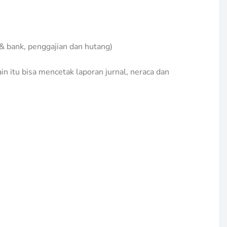
3 Prinsip Media Sosial
Sebagai Alat Pemasaran Bagi
gi
Sekolah
& bank, penggajian dan hutang)
Berita
,
Keunggulan
,
Tips
11/02/2020
in itu bisa mencetak laporan jurnal, neraca dan