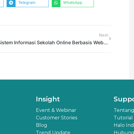
Telegram
WhatsApp
Next:
Sistem Informasi Sekolah Online Berbasis Web/Cloud | WA 0812-3364-0003
Insight
Supp
Event & Webinar
Tentang
Customer Stories
Tutorial
Blog
Halo In
Trend Update
Hubungi