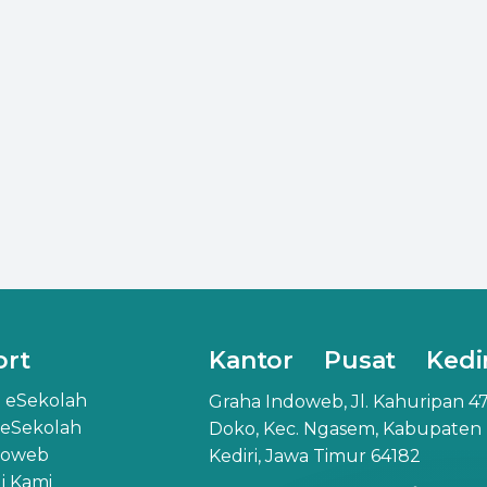
ort
Kantor Pusat Kedir
 eSekolah
Graha Indoweb, Jl. Kahuripan 47
 eSekolah
Doko, Kec. Ngasem, Kabupaten
doweb
Kediri, Jawa Timur 64182
 Kami