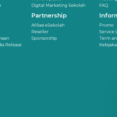
h
Digital Marketing Sekolah
FAQ
Partnership
Infor
Afiliasi eSekolah
Promo
Reseller
Service
ahaan
Sponsorship
Term an
ia Release
Kebijak