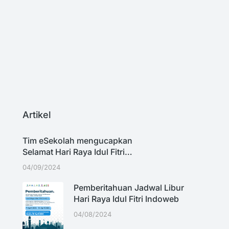
D
P
Ti
Artikel
Tim eSekolah mengucapkan
Selamat Hari Raya Idul Fitri…
04/09/2024
Pemberitahuan Jadwal Libur
Hari Raya Idul Fitri Indoweb
04/08/2024