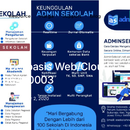
Resource
Harga
Support
Blog
I SEKOLAH
ne Berbasis Web/Cloud |
3364-0003
h
November 2, 2020