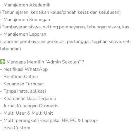
– Manajemen Akademik
(Tahun ajaran, kenaikan kelas/pindah kelas dan kelulusan)
Dampak Begadang Ba
– Manajemen Keuangan
Produktivitas Pekerja
(Pembayaran siswa, setting pembayaran, tabungan siswa, kas 
– Manajemen Laporan
Tips
11/16/2020
(Laporan pembayaran perkelas, pertanggal, tagihan siswa, sela
tabungan)
Mengapa Memilih “Admin Sekolah” ?
– Notifikasi WhatsApp
– Realtime Online
– Keuangan Terpusat
– Tanpa instal aplikasi
– Keamanan Data Terjamin
– Jurnal Keuangan Otomatis
– Multi User & Multi Unit
– Multi perangkat (Bisa pakai HP, PC & Laptop)
– Bisa Custom