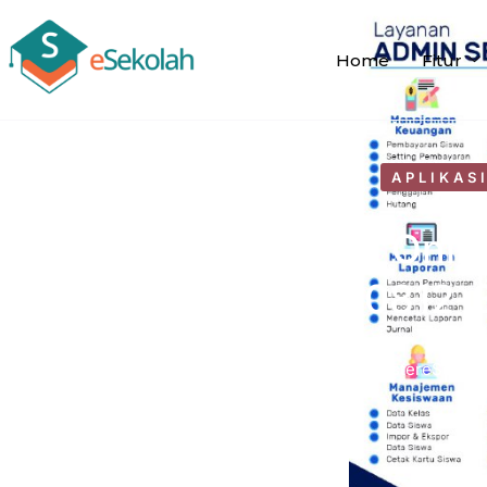
Home
Fitur
APLIKAS
Software Sekolah Onli
WA 0812-
by
WebMastereSekola