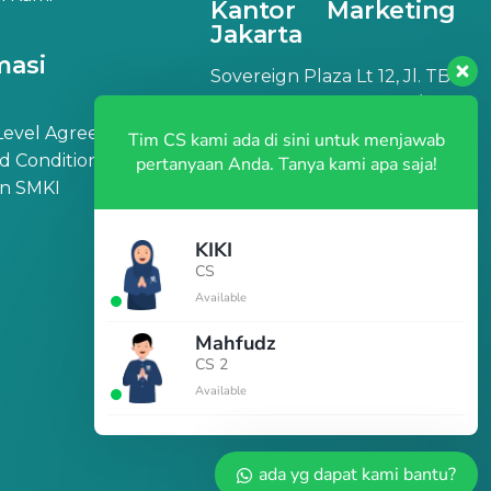
Kantor Marketing
Jakarta
masi
Sovereign Plaza Lt 12, Jl. TB
Simatupang No.36, RT.1/RW.2,
Cilandak Barat, Kec. Cilandak,
 Level Agreement
Tim CS kami ada di sini untuk menjawab
Jakarta Selatan, DKI Jakarta
d Conditions
pertanyaan Anda. Tanya kami apa saja!
12430
an SMKI
KIKI
CS
Available
Mahfudz
CS 2
Available
ada yg dapat kami bantu?