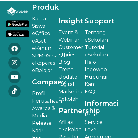
Produk
Kartu
Insight
Support
Siswa
Event &
Tentang
eOffice
Webinar
eSekolah
eAset
Customer
Tutorial
eKantin
Stories
eSekolah
SPMBSekolah
Blog
Halo
eKoperasi
Trend
Indoweb
eBelajar
Update
Hubungi
Company
Digital
Kami
Marketing
FAQ
Profil
Sekolah
Perusahaan
Informasi
Awards &
Partnership
Promo
Media
Afiliasi
Service
Release
eSekolah
Level
Karir
Reseller
Agreement
Hiring!