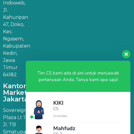
Indoweb,
Jl.
Kahuripan
47, Doko,
Kec.
Ngasem,
Kabupaten
Kediri,
Jawa
Timur
Tim CS kami ada di sini untuk menjawab
64182
pertanyaan Anda. Tanya kami apa saja!
Kantor
Marketing
Jakarta
KIKI
CS
Sovereign
Available
Plaza Lt 12,
Jl. TB
Mahfudz
Simatupang