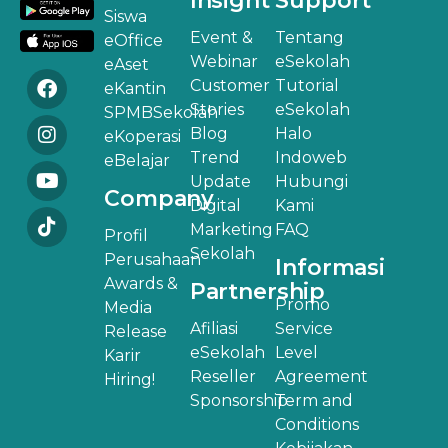
Insight
Support
Siswa
Event &
Tentang
eOffice
Webinar
eSekolah
eAset
Customer
Tutorial
eKantin
Stories
eSekolah
SPMBSekolah
Blog
Halo
eKoperasi
Trend
Indoweb
eBelajar
Update
Hubungi
Company
Digital
Kami
Marketing
FAQ
Profil
Sekolah
Perusahaan
Informasi
Awards &
Partnership
Promo
Media
Afiliasi
Service
Release
eSekolah
Level
Karir
Reseller
Agreement
Hiring!
Sponsorship
Term and
Conditions