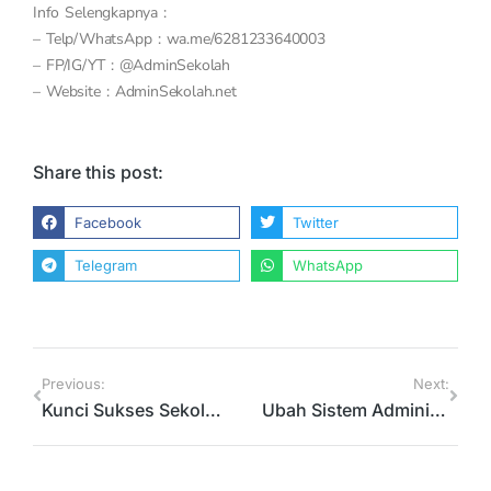
Info Selengkapnya :
– Telp/WhatsApp : wa.me/6281233640003
– FP/IG/YT : @AdminSekolah
– Website : AdminSekolah.net
Share this post:
Facebook
Twitter
Telegram
WhatsApp
Previous:
Next:
Kunci Sukses Sekolah Digital dengan Sistem Informasi Sekolah Online
Ubah Sistem Administrasi Sekolahmu Dengan AdminSekolah.net !