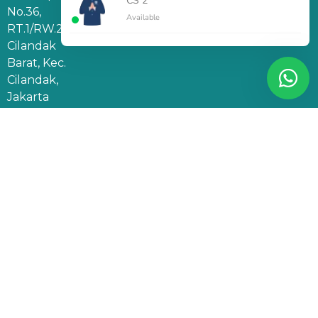
CS 2
No.36,
Available
RT.1/RW.2,
Cilandak
Barat, Kec.
Cilandak,
Jakarta
Selatan,
DKI
Jakarta
12430