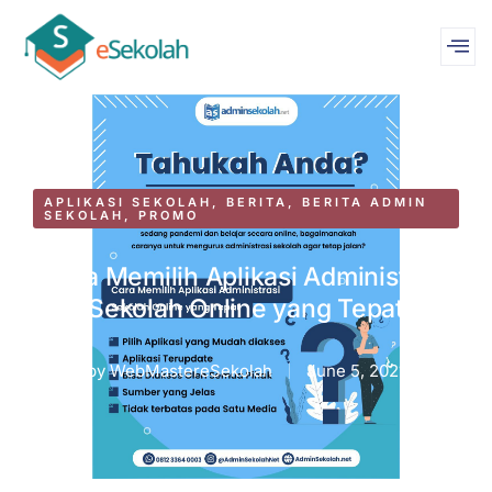
APLIKASI SEKOLAH
,
BERITA
,
BERITA ADMIN
SEKOLAH
,
PROMO
Cara Memilih Aplikasi Administrasi
Sekolah Online yang Tepat
by
WebMastereSekolah
June 5, 2021