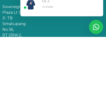
CS 2
Sovereign
Available
Plaza Lt 12,
Jl. TB
Simatupang
No.36,
RT.1/RW.2,
Cilandak
Barat, Kec.
Cilandak,
Jakarta
Selatan,
DKI
Jakarta
12430