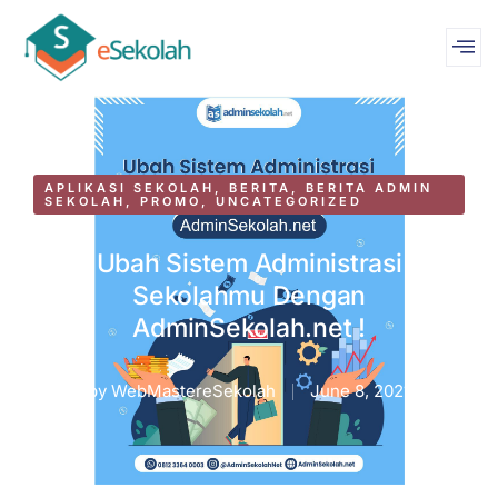
APLIKASI SEKOLAH
,
BERITA
,
BERITA ADMIN
SEKOLAH
,
PROMO
,
UNCATEGORIZED
Ubah Sistem Administrasi
Sekolahmu Dengan
AdminSekolah.net !
by
WebMastereSekolah
June 8, 2021