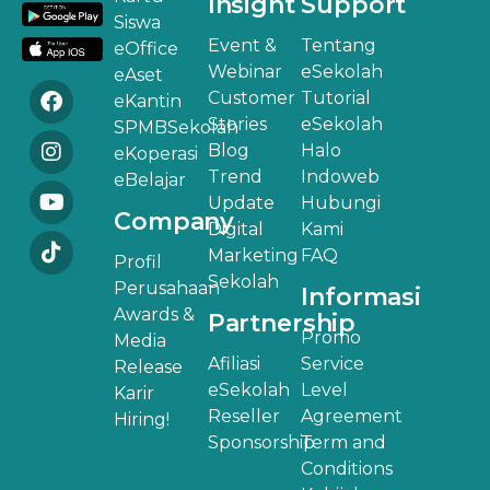
Insight
Support
Siswa
Event &
Tentang
eOffice
Webinar
eSekolah
eAset
Customer
Tutorial
eKantin
Stories
eSekolah
SPMBSekolah
Blog
Halo
eKoperasi
Trend
Indoweb
eBelajar
Update
Hubungi
Company
Digital
Kami
Marketing
FAQ
Profil
Sekolah
Perusahaan
Informasi
Awards &
Partnership
Promo
Media
Afiliasi
Service
Release
eSekolah
Level
Karir
Reseller
Agreement
Hiring!
Sponsorship
Term and
Conditions