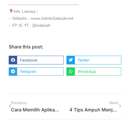
—————————————————–
Info Lainnya :
– Website : www.AdminSekolah.net
– FP IG YT : @isekolah
Share this post:
Facebook
Twitter
Telegram
WhatsApp
Previous:
Next:
Cara Memilih Aplikasi Administrasi Sekolah Online yang Tepat
4 Tips Ampuh Menjadi Guru Agar Disegani Banyak Murid