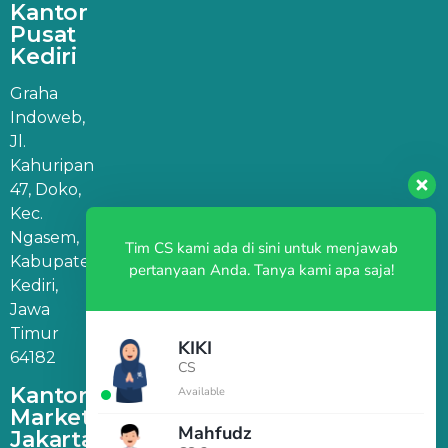
Kantor
Pusat
Kediri
Graha
Indoweb,
Jl.
Kahuripan
47, Doko,
Kec.
Ngasem,
Tim CS kami ada di sini untuk menjawab
Kabupaten
pertanyaan Anda. Tanya kami apa saja!
Kediri,
Jawa
Timur
KIKI
64182
CS
Kantor
Available
Marketing
Mahfudz
Jakarta