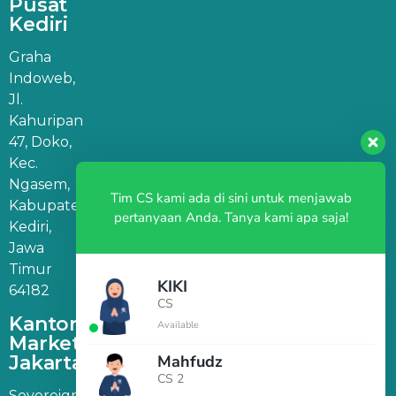
Pusat
Kediri
Graha
Indoweb,
Jl.
Kahuripan
47, Doko,
Kec.
Ngasem,
Tim CS kami ada di sini untuk menjawab
Kabupaten
pertanyaan Anda. Tanya kami apa saja!
Kediri,
Jawa
Timur
KIKI
64182
CS
Kantor
Available
Marketing
Jakarta
Mahfudz
CS 2
Sovereign