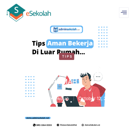
TIPS
TIPS AMAN BEKERJA DILUAR
RUMAH !
by
WebMastereSekolah
October 12, 2020