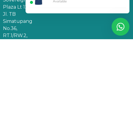
Available
Plaza Lt 12,
Jl. TB
Simatupang
No.36,
RT.1/RW.2,
Cilandak
Barat, Kec.
Cilandak,
Jakarta
Selatan,
DKI
Jakarta
12430