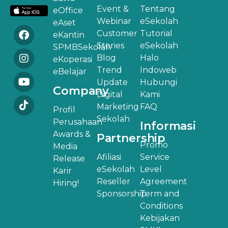
Event &
Tentang
eOffice
Webinar
eSekolah
eAset
Customer
Tutorial
eKantin
Stories
eSekolah
SPMBSekolah
Blog
Halo
eKoperasi
Trend
Indoweb
eBelajar
Update
Hubungi
Company
Digital
Kami
Marketing
FAQ
Profil
Sekolah
Perusahaan
Informasi
Awards &
Partnership
Promo
Media
Afiliasi
Service
Release
eSekolah
Level
Karir
Reseller
Agreement
Hiring!
Sponsorship
Term and
Conditions
Kebijakan