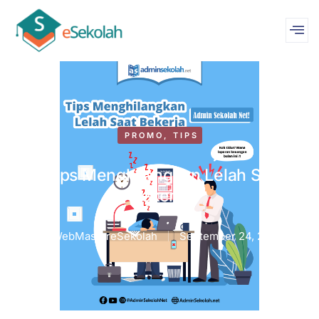
PROMO
,
TIPS
#Tips Menghilangkan Lelah Saat
Bekerja
by
WebMastereSekolah
September 24, 2020