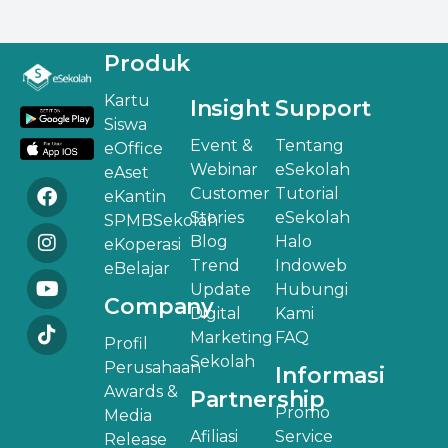
Produk
Kartu
Insight
Support
Siswa
Event &
Tentang
eOffice
Webinar
eSekolah
eAset
Customer
Tutorial
eKantin
Stories
eSekolah
SPMBSekolah
Blog
Halo
eKoperasi
Trend
Indoweb
eBelajar
Update
Hubungi
Company
Digital
Kami
Marketing
FAQ
Profil
Sekolah
Perusahaan
Informasi
Awards &
Partnership
Promo
Media
Afiliasi
Service
Release