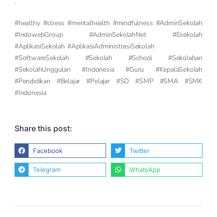
.
#healthy #stress #mentalhealth #mindfulness #AdminSekolah
#IndowebGroup #AdminSekolahNet #Esekolah
#AplikasiSekolah #AplikasiAdministrasiSekolah
#SoftwareSekolah #Sekolah #School #Sekolahan
#SekolahUnggulan #Indonesia #Guru #KepalaSekolah
#Pendidikan #Belajar #Pelajar #SD #SMP #SMA #SMK
#Indonesia
Share this post:
Facebook
Twitter
Telegram
WhatsApp