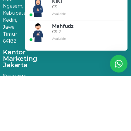
KIKI
Ngasem,
CS
Kabupaten
Available
Kediri,
Mahfudz
Jawa
CS 2
Timur
Available
64182
Kantor
Marketing
Jakarta
Sovereign
Plaza Lt 12,
Jl. TB
Simatupang
No.36,
RT.1/RW.2,
Cilandak
Barat, Kec.