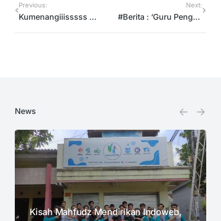
Previous:
Next:
Kumenangiiisssss membayangkan bikin laporan masih manual! Lelah, letih, lesu, lunglai bawaannya ?!
#Berita : ‘Guru Penggerak’ Di Masa Pandemi Sebagai Solusi Perubahan Pendidikan di Indonesia !
News
Kisah Mahfudz Mendirikan Indoweb,