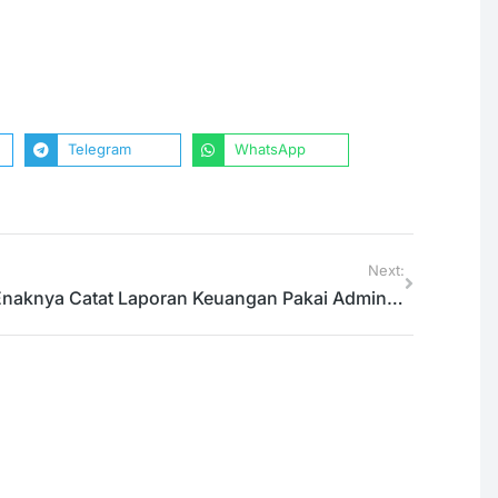
3 Prinsip Media Sosial
Sebagai Alat Pemasaran Bagi
gi
Sekolah
Berita
,
Keunggulan
,
Tips
11/02/2020
Telegram
WhatsApp
Next:
Enaknya Catat Laporan Keuangan Pakai Admin Sekolah