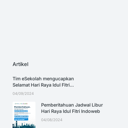
D
P
Ti
Artikel
Tim eSekolah mengucapkan
Selamat Hari Raya Idul Fitri…
04/09/2024
Pemberitahuan Jadwal Libur
Hari Raya Idul Fitri Indoweb
04/08/2024