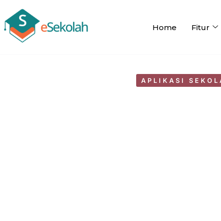
Home
Fitur
APLIKASI SEKO
Yang Harus Tenaga 
Persiapkan Di
by
WebMastereSekol