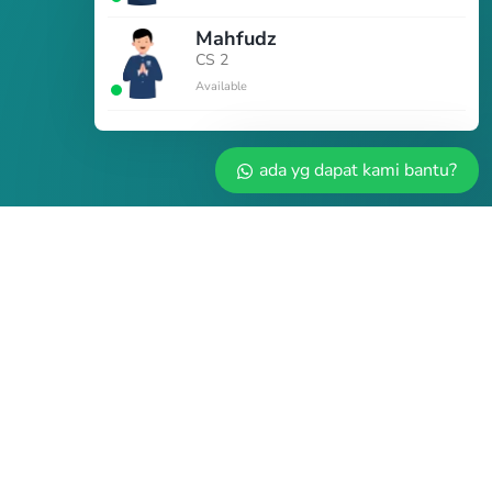
Mahfudz
CS 2
Available
ada yg dapat kami bantu?