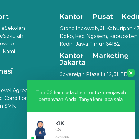
ort
Kantor Pusat Kedir
 eSekolah
Graha Indoweb, Jl. Kahuripan 47
 eSekolah
Doko, Kec. Ngasem, Kabupaten
doweb
Kediri, Jawa Timur 64182
 Kami
Kantor Marketing
Jakarta
masi
Sovereign Plaza Lt 12, Jl. TB
Simatupang No.36, RT.1/RW.2,
Cilandak Barat, Kec. Cilandak,
 Level Agreement
Tim CS kami ada di sini untuk menjawab
Jakarta Selatan, DKI Jakarta
d Conditions
pertanyaan Anda. Tanya kami apa saja!
12430
an SMKI
KIKI
CS
Available