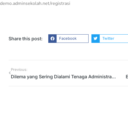
demo.adminsekolah.net/registrasi
Dampak Begadang Ba
Produktivitas Pekerja
Tips
11/16/2020
Share this post:
Facebook
Twitter
Previous:
Dilema yang Sering Dialami Tenaga Administrasi Sekolah