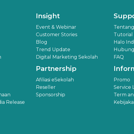
Insight
Supp
Event & Webinar
Tentang
Customer Stories
Tutorial
Blog
Halo In
Trend Update
Hubungi
h
Digital Marketing Sekolah
FAQ
Partnership
Infor
Afiliasi eSekolah
Promo
Reseller
Service
ahaan
Sponsorship
Term an
ia Release
Kebijak