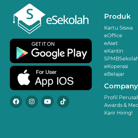
Produk
Kartu Siswa
eOffice
eAset
eKantin
SPMBSekola
eKoperasi
eBelajar
Company
Profil Perus
Awards & Med
Karir Hiring!