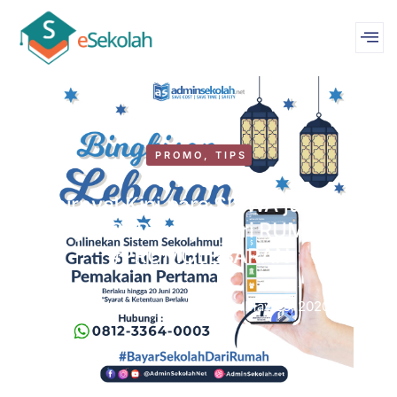
PROMO
,
TIPS
Akhirnya! Kini para SISWA juga bisa
bayar SPP hanya dari RUMAH!!
#PROMOLEBARAN
by
WebMastereSekolah
May 23, 2020