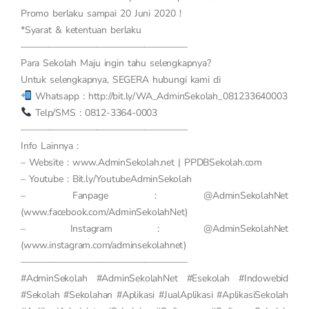
Promo berlaku sampai 20 Juni 2020 !
*Syarat & ketentuan berlaku
—————————————————–
Para Sekolah Maju ingin tahu selengkapnya?
Untuk selengkapnya, SEGERA hubungi kami di
Whatsapp : http://bit.ly/WA_AdminSekolah_081233640003
Telp/SMS : 0812-3364-0003
—————————————————–
Info Lainnya :
– Website : www.AdminSekolah.net | PPDBSekolah.com
– Youtube : Bit.ly/YoutubeAdminSekolah
– Fanpage : @AdminSekolahNet
(www.facebook.com/AdminSekolahNet)
– Instagram : @AdminSekolahNet
(www.instagram.com/adminsekolahnet)
—————————————————–
#AdminSekolah #AdminSekolahNet #Esekolah #Indowebid
#Sekolah #Sekolahan #Aplikasi #JualAplikasi #AplikasiSekolah