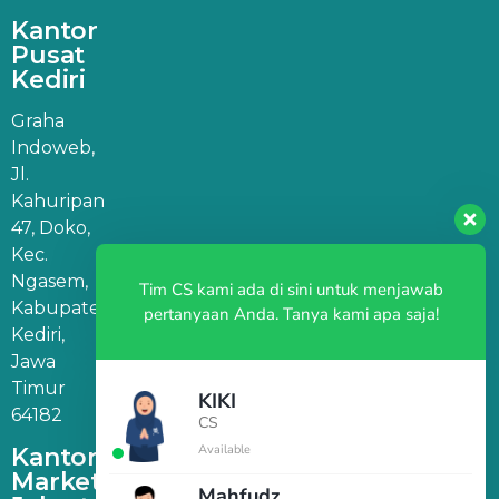
Kantor
Pusat
Kediri
Graha
Indoweb,
Jl.
Kahuripan
47, Doko,
Kec.
Ngasem,
Tim CS kami ada di sini untuk menjawab
Kabupaten
pertanyaan Anda. Tanya kami apa saja!
Kediri,
Jawa
Timur
KIKI
64182
CS
Available
Kantor
Marketing
Mahfudz