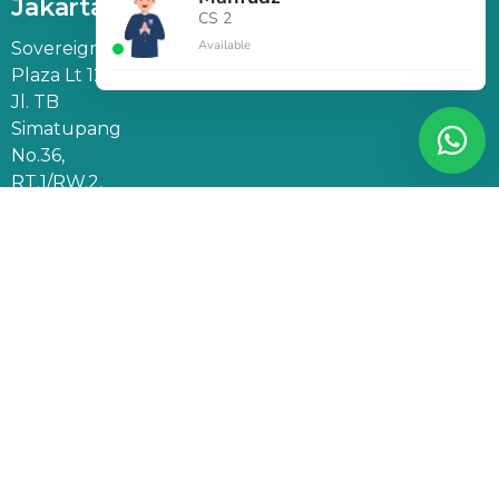
Jakarta
CS 2
Available
Sovereign
Plaza Lt 12,
Jl. TB
Simatupang
No.36,
RT.1/RW.2,
Cilandak
Barat, Kec.
Cilandak,
Jakarta
Selatan,
DKI
Jakarta
12430