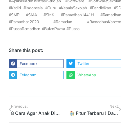
#AplikasiAdministrasiSekolah #Software #SoftwareSekolah
#Kediri #Indonesia #Guru #KepalaSekolah #Pendidikan #SD
#SMP #SMA #SMK #Ramadhan1441H #Ramadhan
#Ramadhan2020 #Ramadan #RamadhanKareem
#PuasaRamadhan #BulanPuasa #Puasa
Share this post:
Facebook
Twitter
Telegram
WhatsApp
Previous:
Next:
8 Cara Agar Anak Disiplin Belajar di Rumah saat Wabah Corona
Fitur Terbaru ! Dapat Notifikasi WhatsApp #DariRumah