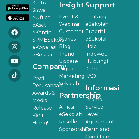
Kartu
Insight
Support
Siswa
Event &
Tentang
eOffice
Webinar
eSekolah
eAset
Customer
Tutorial
eKantin
Stories
eSekolah
SPMBSekolah
Blog
Halo
eKoperasi
Trend
Indoweb
eBelajar
Update
Hubungi
Company
Digital
Kami
Marketing
FAQ
Profil
Sekolah
Perusahaan
Informasi
Awards &
Partnership
Promo
Media
Afiliasi
Service
Release
eSekolah
Level
Karir
Reseller
Agreement
Hiring!
Sponsorship
Term and
Conditions