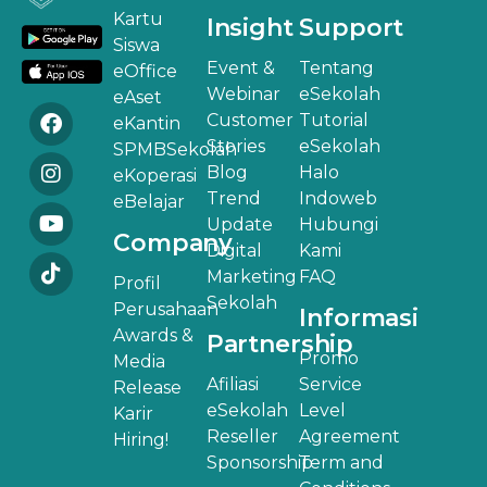
Kartu
Insight
Support
Siswa
Event &
Tentang
eOffice
Webinar
eSekolah
eAset
Customer
Tutorial
eKantin
Stories
eSekolah
SPMBSekolah
Blog
Halo
eKoperasi
Trend
Indoweb
eBelajar
Update
Hubungi
Company
Digital
Kami
Marketing
FAQ
Profil
Sekolah
Perusahaan
Informasi
Awards &
Partnership
Promo
Media
Afiliasi
Service
Release
eSekolah
Level
Karir
Reseller
Agreement
Hiring!
Sponsorship
Term and