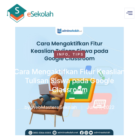
INFO
,
TIPS
Cara Mengaktifkan Fitur Keaslian
Tulisan Siswa pada Google
Classroom
by
WebMastereSekolah
June 7, 2022