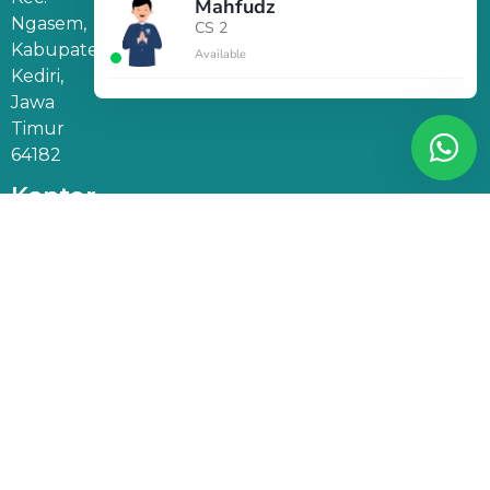
Mahfudz
Ngasem,
CS 2
Kabupaten
Available
Kediri,
Jawa
Timur
64182
Kantor
Marketing
Jakarta
Sovereign
Plaza Lt 12,
Jl. TB
Simatupang
No.36,
RT.1/RW.2,
Cilandak
Barat, Kec.